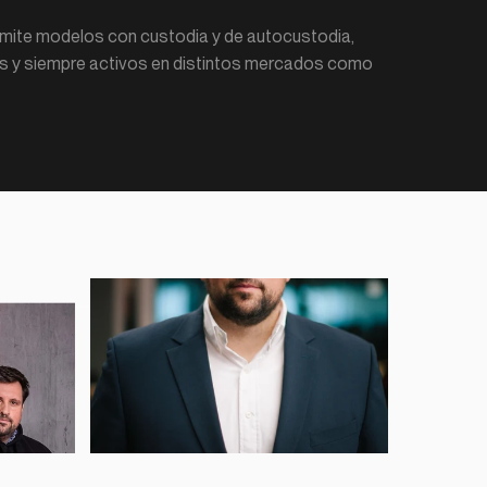
dmite modelos con custodia y de autocustodia, 
s y siempre activos en distintos mercados como 