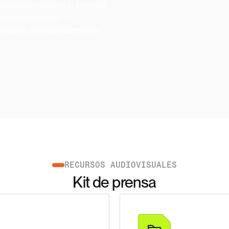
inanzas personales al devolver 
n un impacto real en 
mitado a servicios bancarios.
RECURSOS AUDIOVISUALES
Kit de prensa