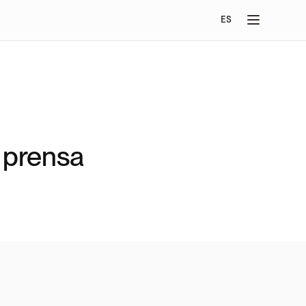
Select Language
ES
 prensa