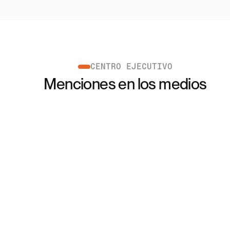
CENTRO EJECUTIVO
Menciones en los medios
NAKA ha desarrollado una 
Los usuario
nueva tecnología que cierra la 
supervisar 
brecha entre la industria de 
fondos, carg
pagos tradicional y el mundo de 
retirar fond